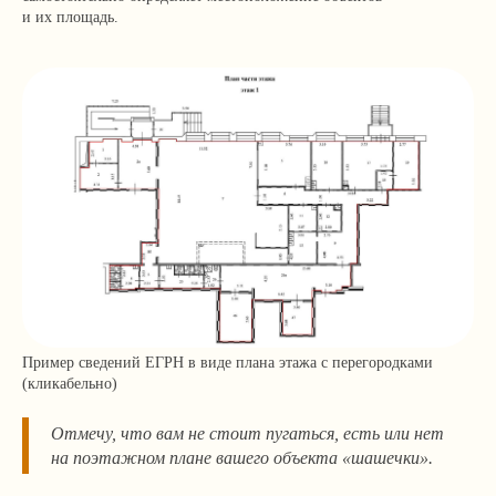
и их площадь.
Пример сведений ЕГРН в виде плана этажа с перегородками
(кликабельно)
+7 499 136-53-55
info@corconsult.ru
Отмечу, что вам не стоит пугаться, есть или нет
на поэтажном плане вашего объекта «шашечки».
г. Москва, ул. Новая Басманная,
д. 14, стр. 1, этаж 2