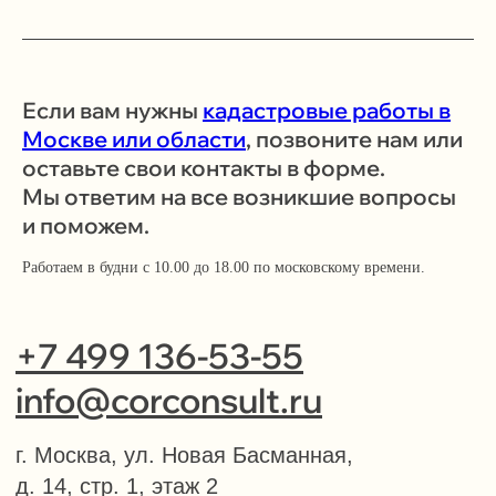
info@corconsult.ru
г. Москва, ул. Новая Басманная, д.
Если вам нужны
кадастровые работы в
14, стр. 1, этаж 2
Москве или области
, позвоните нам или
Работаем в будни с 10.00 до 18.00 по
оставьте свои контакты в форме.
московскому времени.
Мы ответим на все возникшие вопросы
Телеграм-канал учредителя
и поможем.
Услуги и цены
Работаем в будни с 10.00 до 18.00 по московскому времени.
Консалтинг и согласование строительства
Здания, сооружения и помещения,
перепланировки
Земельные отношения, межевание,
изменение ПЗЗ
Зоны с особыми условиями использования
(ЗОУИТ)