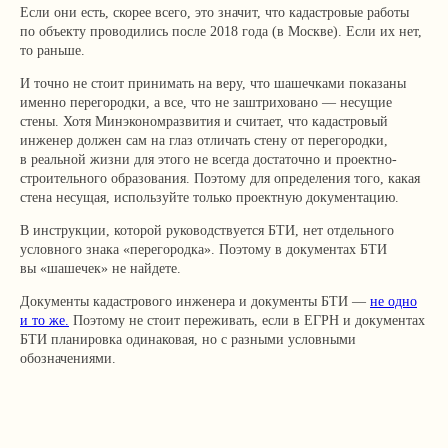
Если они есть, скорее всего, это значит, что кадастровые работы
по объекту проводились после 2018 года (в Москве). Если их нет,
то раньше.
И точно не стоит принимать на веру, что шашечками показаны
именно перегородки, а все, что не заштриховано — несущие
стены. Хотя Минэкономразвития и считает, что кадастровый
инженер должен сам на глаз отличать стену от перегородки,
в реальной жизни для этого не всегда достаточно и проектно-
строительного образования. Поэтому для определения того, какая
стена несущая, используйте только проектную документацию.
В инструкции, которой руководствуется БТИ, нет отдельного
Я согласен с
политикой
условного знака «перегородка». Поэтому в документах БТИ
конфиденциальности сайта
вы «шашечек» не найдете.
Документы кадастрового инженера и документы БТИ —
не одно
и то же.
Поэтому не стоит переживать, если в ЕГРН и документах
Отправить
БТИ планировка одинаковая, но с разными условными
обозначениями.
+7 499 136-53-55