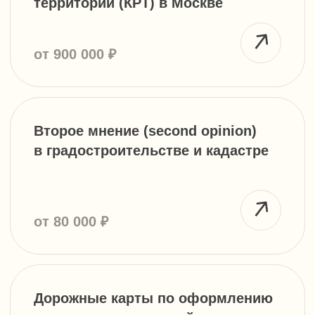
+7 499 136-53-55
info@corconsult.ru
г. Москва, ул. Новая Басманная, д.
14, стр. 1, этаж 2
Работаем в будни с 10.00 до 18.00 по
московскому времени.
Телеграм-канал учредителя
Услуги и цены
Консалтинг и согласование строительства
Здания, сооружения и помещения,
перепланировки
Земельные отношения, межевание,
изменение ПЗЗ