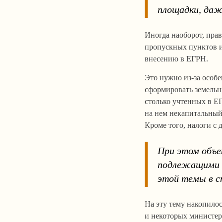
площадки, да
Иногда наоборот, пра
пропускных пунктов 
внесению в ЕГРН.
Это нужно из-за особ
сформировать земельны
столько учтенных в Е
на нем некапитальный
Кроме того, налоги с
При этом объе
подлежащими в
этой темы в с
На эту тему накопило
и некоторых министер