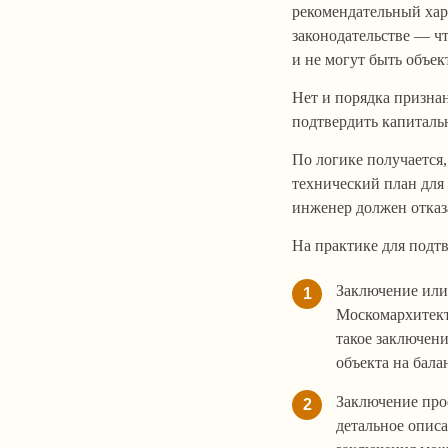
рекомендательный хар
законодательстве — ч
и не могут быть объек
Нет и порядка призна
подтвердить капиталь
По логике получается,
технический план для 
инженер должен отказ
На практике для подтв
Заключение или
1
Москомархитект
такое заключен
объекта на бала
Заключение про
2
детальное описа