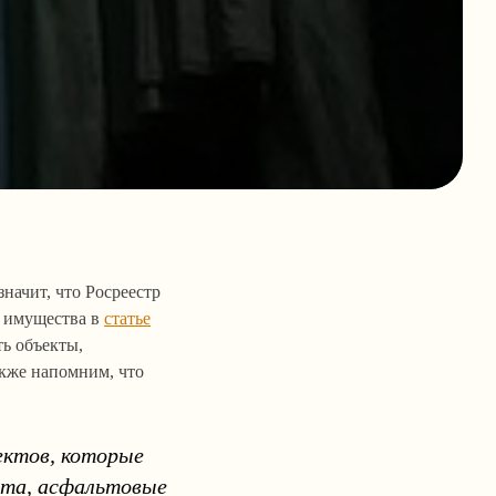
начит, что Росреестр
 имущества в
статье
ть объекты,
кже напомним, что
ектов, которые
ота, асфальтовые