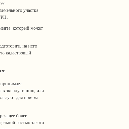
ном
земельного участка
ГРН.
мента, который может
одготовить на него
 то кадастровый
ся:
 принимает
а в эксплуатацию, или
ользуют для приема
ержащее более
дельной частью такого