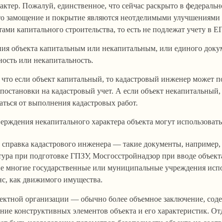
актер. Пожалуй, единственное, что сейчас раскрыто в федераль
то замощение и покрытие являются неотделимыми улучшениями 
тами капитального строительства, то есть не подлежат учету в Е
ния объекта капитальным или некапитальным, или единого доку
ность или некапитальность.
 что если объект капитальный, то кадастровый инженер может п
постановки на кадастровый учет. А если объект некапитальный,
аться от выполнения кадастровых работ.
ерждения некапитального характера объекта могут использовать
 справка кадастрового инженера — такие документы, например,
ура при подготовке ГПЗУ, Мосгосстройнадзор при вводе объект
ие многие государственные или муниципальные учреждения исп
нс, как движимого имущества.
ектной организации — обычно более объемное заключение, сод
ние конструктивных элементов объекта и его характеристик. От