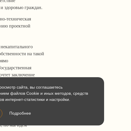
етствие
и здоровью граждан.
ьно-техническая
ению проектной
 некапитального
обственности на такой
рямо
Государственная
очтет заключение
 точку зрения в суде.
осмотр сайта, вы соглашаетесь
шению суда. Потому
нием файлов Cookie и иных методов, средств
ов интернет-статистики и настройки.
ате гибели объекта,
в закон о регистрации
Подробнее
.
о, но мы идем