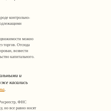
вроде контрольно-
 подлежащими
недвижимости можно
ез торгов. Отсюда
ирован, возвести
ьство капитального.
альными и
уже касались
та
.
 Росреестр, ФНС
, но все равно носят