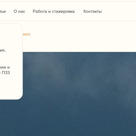
тьи
О нас
Работа и стажировка
Контакты
 от капитального
ия,
ние и
е ПЗЗ