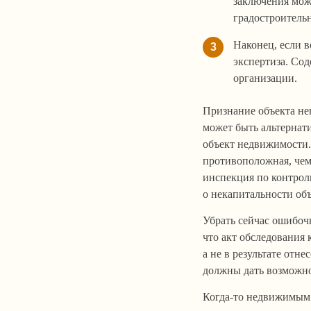
заключения може
градостроитель
Наконец, если в
3
экспертиза. Со
организации.
Признание объекта не
может быть альтернати
объект недвижимости.
противоположная, чем 
инспекция по контрол
о некапитальности объ
Убрать сейчас ошибоч
что акт обследования 
а не в результате отн
должны дать возможно
Когда-то недвижимым 