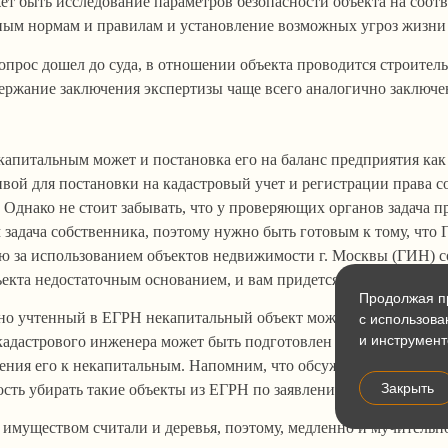
т быть исследование параметров безопасности объекта на соотв
ным нормам и правилам и установление возможных угроз жизни 
опрос дошел до суда, в отношении объекта проводится строител
держание заключения экспертизы чаще всего аналогично заключ
капитальным может и постановка его на баланс предприятия как
вой для постановки на кадастровый учет и регистрации права с
 Однако не стоит забывать, что у проверяющих органов задача п
задача собственника, поэтому нужно быть готовым к тому, что 
ю за использованием объектов недвижимости г. Москвы (ГИН) с
екта недостаточным основанием, и вам придется отстаивать свою
Продолжая пр
но учтенный в ЕГРН некапитальный объект можно только по ре
с использова
и инструмент
кадастрового инженера может быть подготовлен только в результ
есения его к некапитальным. Напомним, что обсуждаемые правки 
Закрыть
сть убирать такие объекты из ЕГРН по заявлению собственника
имуществом считали и деревья, поэтому, медленно и мучительн