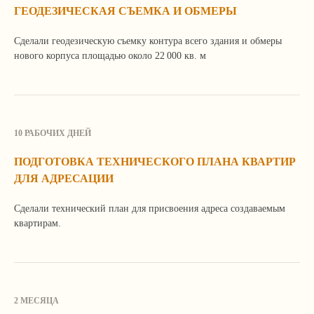
ГЕОДЕЗИЧЕСКАЯ СЪЕМКА И ОБМЕРЫ
Продолжая просмотр сайта, вы соглашаетесь
с использованием файлов Cookie и иных методов,
средств и инструментов интернет-статистики
Сделали геодезическую съемку контура всего здания и обмеры
и настройки.
нового корпуса площадью около 22 000 кв. м
Закрыть
Подробнее
10 РАБОЧИХ ДНЕЙ
ПОДГОТОВКА ТЕХНИЧЕСКОГО ПЛАНА КВАРТИР
ДЛЯ АДРЕСАЦИИ
Сделали технический план для присвоения адреса создаваемым
квартирам.
2 МЕСЯЦА