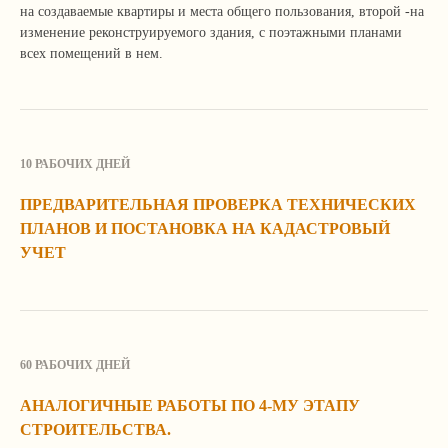
на создаваемые квартиры и места общего пользования, второй -на
Расскажите о ней по телефону, почте или
изменение реконструируемого здания, с поэтажными планами
оставьте свои контактные данные в форме.
всех помещений в нем.
Мы свяжемся с вами, уточним детали
и расскажем, как сможем вам помочь.
10 РАБОЧИХ ДНЕЙ
ПРЕДВАРИТЕЛЬНАЯ ПРОВЕРКА ТЕХНИЧЕСКИХ
ПЛАНОВ И ПОСТАНОВКА НА КАДАСТРОВЫЙ
УЧЕТ
Я согласен с
политикой
конфиденциальности сайта
60 РАБОЧИХ ДНЕЙ
АНАЛОГИЧНЫЕ РАБОТЫ ПО 4-МУ ЭТАПУ
Отправить
СТРОИТЕЛЬСТВА.