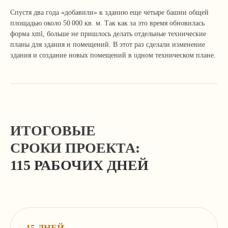
Спустя два года «добавили» к зданию еще четыре башни общей
площадью около 50 000 кв. м. Так как за это время обновилась
форма xml, больше не пришлось делать отдельные технические
+7 499 136-53-55
планы для здания и помещений. В этот раз сделали изменение
здания и создание новых помещений в одном техническом плане.
info@corconsult.ru
г. Москва, ул. Новая Басманная, д.
14, стр. 1, этаж 2
Работаем в будни с 10.00 до 18.00 по
московскому времени.
ИТОГОВЫЕ
Телеграм-канал учредителя
СРОКИ ПРОЕКТА:
115 РАБОЧИХ ДНЕЙ
Услуги и цены
Консалтинг и согласование строительства
Здания, сооружения и помещения,
перепланировки
Земельные отношения, межевание,