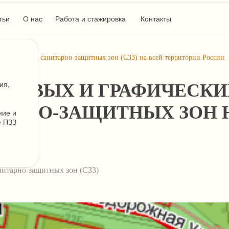
тьи
О нас
Работа и стажировка
Контакты
их описаний санитарно-защитных зон (СЗЗ) на всей территории России
СТОВЫХ И ГРАФИЧЕСКИ
ия,
АРНО-ЗАЩИТНЫХ ЗОН 
ние и
е ПЗЗ
нитарно-защитных зон (СЗЗ)