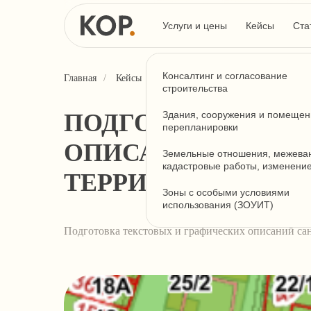
Услуги и цены
Кейсы
Ста
Консалтинг и согласование
Главная
/
Кейсы
/
Подготовка текстовых и графическ
строительства
ПОДГОТОВКА ТЕК
Здания, сооружения и помещен
перепланировки
ОПИСАНИЙ САНИТ
Земельные отношения, межева
кадастровые работы, изменени
ТЕРРИТОРИИ РФ
Зоны с особыми условиями
использования (ЗОУИТ)
Подготовка текстовых и графических описаний са