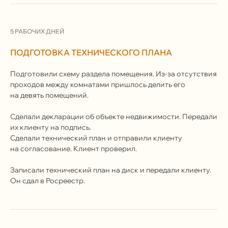
5 РАБОЧИХ ДНЕЙ
ПОДГОТОВКА ТЕХНИЧЕСКОГО ПЛАНА
Подготовили схему раздела помещения. Из-за отсутствия
проходов между комнатами пришлось делить его
на девять помещений.
Сделали декларации об объекте недвижимости. Передали
У вас похожая задача?
их клиенту на подпись.
Мы поможем ее решить!
Сделали технический план и отправили клиенту
на согласование. Клиент проверил.
Расскажите о ней по телефону, почте или
оставьте свои контактные данные
Записали технический план на диск и передали клиенту.
в форме. Мы свяжемся с вами, уточним
Он сдал в Росреестр.
детали и расскажем, как сможем вам
помочь.