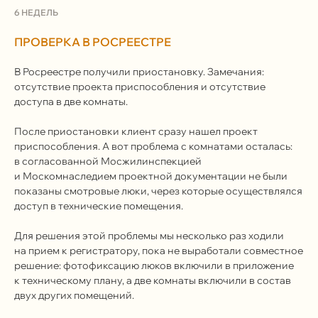
6 НЕДЕЛЬ
ПРОВЕРКА В РОСРЕЕСТРЕ
В Росреестре получили приостановку. Замечания:
отсутствие проекта приспособления и отсутствие
доступа в две комнаты.
Я согласен с
политикой
конфиденциальности сайта
После приостановки клиент сразу нашел проект
приспособления. А вот проблема с комнатами осталась:
в согласованной Мосжилинспекцией
Отправить
и Москомнаследием проектной документации не были
показаны смотровые люки, через которые осуществлялся
доступ в технические помещения.
Для решения этой проблемы мы несколько раз ходили
на прием к регистратору, пока не выработали совместное
+7 499 136-53-55
решение: фотофиксацию люков включили в приложение
к техническому плану, а две комнаты включили в состав
info@corconsult.ru
двух других помещений.