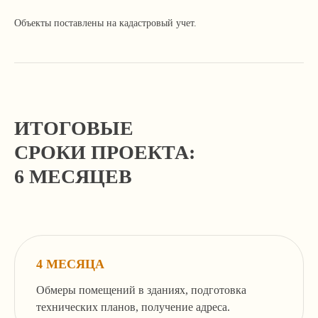
оставьте свои контактные данные в форме.
Объекты поставлены на кадастровый учет.
Мы свяжемся с вами, уточним детали
и расскажем, как сможем вам помочь.
ИТОГОВЫЕ
СРОКИ ПРОЕКТА:
6 МЕСЯЦЕВ
Я согласен с
политикой
конфиденциальности сайта
4 МЕСЯЦА
Отправить
Обмеры помещений в зданиях, подготовка
технических планов, получение адреса.