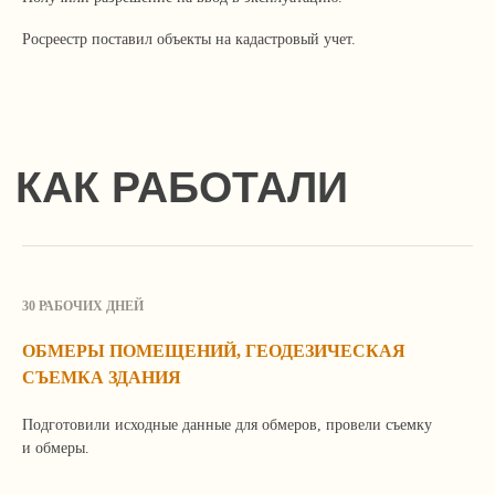
Росреестр поставил объекты на кадастровый учет.
30 РАБОЧИХ ДНЕЙ
Продолжая просмотр сайта, вы соглашаетесь
ФОТО С ОБЪЕКТА
ОБМЕРЫ ПОМЕЩЕНИЙ, ГЕОДЕЗИЧЕСКАЯ
с использованием файлов Cookie и иных методов,
средств и инструментов интернет-статистики
СЪЕМКА ЗДАНИЯ
и настройки.
Подготовили исходные данные для обмеров, провели съемку
Закрыть
Подробнее
и обмеры.