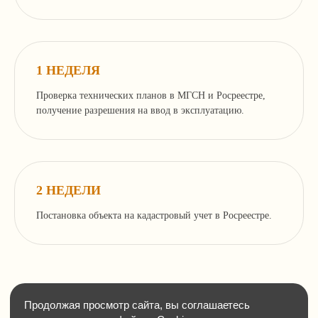
+7 499 136-53-55
1 НЕДЕЛЯ
info@corconsult.ru
Проверка технических планов в МГСН и Росреестре,
г. Москва, ул. Новая Басманная, д.
получение разрешения на ввод в эксплуатацию.
14, стр. 1, этаж 2
Работаем в будни с 10.00 до 18.00 по
московскому времени.
Телеграм-канал учредителя
2 НЕДЕЛИ
Постановка объекта на кадастровый учет в Росреестре.
Услуги и цены
Консалтинг и согласование строительства
Здания, сооружения и помещения,
перепланировки
Земельные отношения, межевание,
изменение ПЗЗ