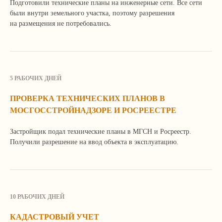
Подготовили технические планы на инженерные сети. Все сети
были внутри земельного участка, поэтому разрешения
на размещения не потребовались.
5 РАБОЧИХ ДНЕЙ
ПРОВЕРКА ТЕХНИЧЕСКИХ ПЛАНОВ В
МОСГОССТРОЙНАДЗОРЕ И РОСРЕЕСТРЕ
Застройщик подал технические планы в МГСН и Росреестр.
Получили разрешение на ввод объекта в эксплуатацию.
У вас похожая задача?
10 РАБОЧИХ ДНЕЙ
Мы поможем ее решить!
КАДАСТРОВЫЙ УЧЕТ
Расскажите о ней по телефону, почте или