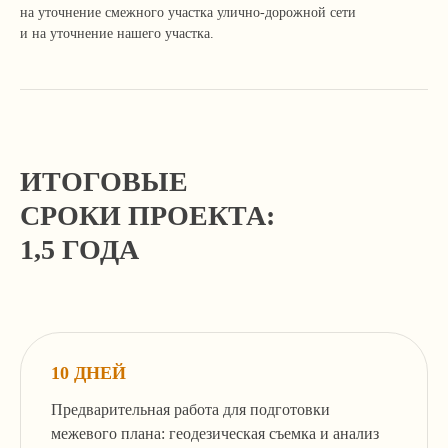
на уточнение смежного участка улично-дорожной сети
и на уточнение нашего участка.
+7 499 136-53-55
info@corconsult.ru
г. Москва, ул. Новая Басманная, д.
ИТОГОВЫЕ
14, стр. 1, этаж 2
Работаем в будни с 10.00 до 18.00 по
СРОКИ ПРОЕКТА:
московскому времени.
1,5 ГОДА
Телеграм-канал учредителя
Услуги и цены
Консалтинг и согласование строительства
10 ДНЕЙ
Здания, сооружения и помещения,
перепланировки
Предварительная работа для подготовки
Земельные отношения, межевание,
межевого плана: геодезическая съемка и анализ
изменение ПЗЗ