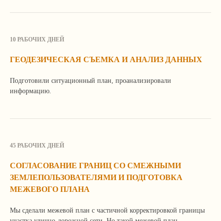
10 РАБОЧИХ ДНЕЙ
ГЕОДЕЗИЧЕСКАЯ СЪЕМКА И АНАЛИЗ ДАННЫХ
Подготовили ситуационный план, проанализировали
Продолжая просмотр сайта, вы соглашаетесь
с использованием файлов Cookie и иных методов,
информацию.
средств и инструментов интернет-статистики
и настройки.
Закрыть
Подробнее
45 РАБОЧИХ ДНЕЙ
СОГЛАСОВАНИЕ ГРАНИЦ СО СМЕЖНЫМИ
ЗЕМЛЕПОЛЬЗОВАТЕЛЯМИ И ПОДГОТОВКА
МЕЖЕВОГО ПЛАНА
Мы сделали межевой план с частичной корректировкой границы
участка улично-дорожной сети. Но такой межевой план