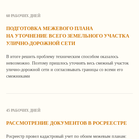
Расскажите о ней по телефону, почте или
оставьте свои контактные данные в форме.
Мы свяжемся с вами, уточним детали
60 РАБОЧИХ ДНЕЙ
и расскажем, как сможем вам помочь.
ПОДГОТОВКА МЕЖЕВОГО ПЛАНА
НА УТОЧНЕНИЕ ВСЕГО ЗЕМЕЛЬНОГО УЧАСТКА
УЛИЧНО-ДОРОЖНОЙ СЕТИ
В итоге решить проблему техническим способом оказалось
невозможно. Поэтому пришлось уточнять весь смежный участок
улично-дорожной сети и согласовывать границы со всеми его
смежниками
Я согласен с
политикой
конфиденциальности сайта
45 РАБОЧИХ ДНЕЙ
РАССМОТРЕНИЕ ДОКУМЕНТОВ В РОСРЕЕСТРЕ
Отправить
Росреестр провел кадастровый учет по обоим межевым планам: