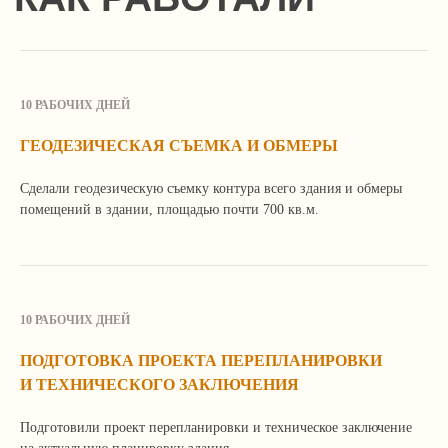
Продолжая просмотр сайта, вы соглашаетесь
с использованием файлов Cookie и иных методов,
средств и инструментов интернет-статистики
10 РАБОЧИХ ДНЕЙ
и настройки.
Закрыть
Подробнее
ГЕОДЕЗИЧЕСКАЯ СЪЕМКА И ОБМЕРЫ
Сделали геодезическую съемку контура всего здания и обмеры
помещений в здании, площадью почти 700 кв.м.
10 РАБОЧИХ ДНЕЙ
ПОДГОТОВКА ПРОЕКТА ПЕРЕПЛАНИРОВКИ
И ТЕХНИЧЕСКОГО ЗАКЛЮЧЕНИЯ
Подготовили проект перепланировки и техническое заключение