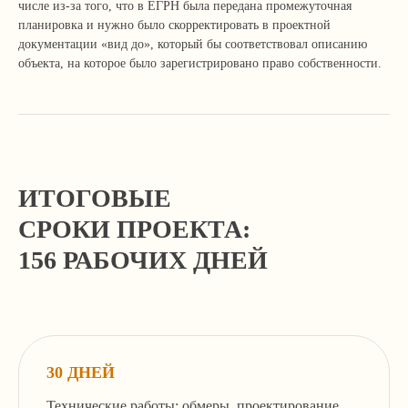
числе из-за того, что в ЕГРН была передана промежуточная
Отправить
планировка и нужно было скорректировать в проектной
документации «вид до», который бы соответствовал описанию
объекта, на которое было зарегистрировано право собственности.
+7 499 136-53-55
info@corconsult.ru
ИТОГОВЫЕ
г. Москва, ул. Новая Басманная, д.
СРОКИ ПРОЕКТА:
14, стр. 1, этаж 2
Работаем в будни с 10.00 до 18.00 по
156 РАБОЧИХ ДНЕЙ
московскому времени.
Телеграм-канал учредителя
Услуги и цены
30 ДНЕЙ
Консалтинг и согласование строительства
Технические работы: обмеры, проектирование,
Здания, сооружения и помещения,