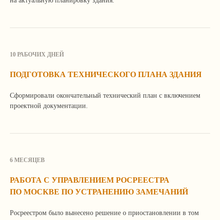
на актуальную планировку здания.
У вас похожая задача?
Мы поможем ее решить!
Расскажите о ней по телефону, почте или
оставьте свои контактные данные в форме.
10 РАБОЧИХ ДНЕЙ
Мы свяжемся с вами, уточним детали
и расскажем, как сможем вам помочь.
ПОДГОТОВКА ТЕХНИЧЕСКОГО ПЛАНА ЗДАНИЯ
Сформировали окончательный технический план с включением
проектной документации.
6 МЕСЯЦЕВ
РАБОТА С УПРАВЛЕНИЕМ РОСРЕЕСТРА
Я согласен с
политикой
ПО МОСКВЕ ПО УСТРАНЕНИЮ ЗАМЕЧАНИЙ
конфиденциальности сайта
Росреестром было вынесено решение о приостановлении в том