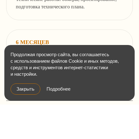
перепланировки
подготовка технического плана.
Земельные отношения, межевание,
изменение ПЗЗ
Зоны с особыми условиями использования
(ЗОУИТ)
6 МЕСЯЦЕВ
Клиентам
Работа над приостановками в Росреестре.
О нас
Кейсы
Статьи
Работа и стажировка
Контакты
Политика
конфиденциальности
РЕЗЮМЕ
В связи с тем, что сведения об объекте в ЕГРН были переданы