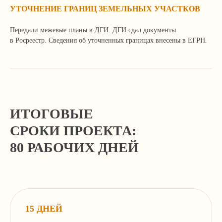
Я согласен с
политикой
УТОЧНЕНИЕ ГРАНИЦ ЗЕМЕЛЬНЫХ УЧАСТКОВ
конфиденциальности сайта
Передали межевые планы в ДГИ. ДГИ сдал документы
в Росреестр. Сведения об уточненных границах внесены в ЕГРН.
Отправить
+7 499 136-53-55
ИТОГОВЫЕ
info@corconsult.ru
СРОКИ ПРОЕКТА:
80 РАБОЧИХ ДНЕЙ
г. Москва, ул. Новая Басманная, д.
14, стр. 1, этаж 2
Работаем в будни с 10.00 до 18.00 по
московскому времени.
Телеграм-канал учредителя
15 ДНЕЙ