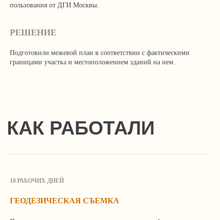
пользования от ДГИ Москвы.
РЕШЕНИЕ
Подготовили межевой план в соответствии с фактическими
границами участка и местоположением зданий на нем.
10 РАБОЧИХ ДНЕЙ
ГЕОДЕЗИЧЕСКАЯ СЪЕМКА
Продолжая просмотр сайта, вы соглашаетесь
с использованием файлов Cookie и иных методов,
средств и инструментов интернет-статистики