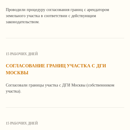
Проводили процедуру согласования границ с арендатором
земельного участка в соответствии с действующим
законодательством.
У вас похожая задача?
Мы поможем ее решить!
Расскажите о ней по телефону, почте или
оставьте свои контактные данные в форме.
15 РАБОЧИХ ДНЕЙ
Мы свяжемся с вами, уточним детали
и расскажем, как сможем вам помочь.
СОГЛАСОВАНИЕ ГРАНИЦ УЧАСТКА С ДГИ
МОСКВЫ
Согласовали границы участка с ДГИ Москвы (собственником
участка).
15 РАБОЧИХ ДНЕЙ