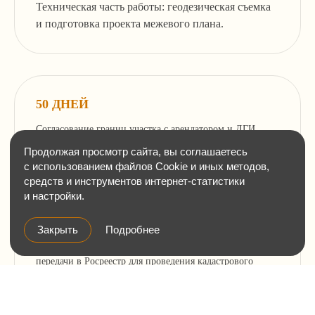
Техническая часть работы: геодезическая съемка
Услуги и цены
и подготовка проекта межевого плана.
Консалтинг и согласование строительства
Здания, сооружения и помещения,
перепланировки
Земельные отношения, межевание,
изменение ПЗЗ
50 ДНЕЙ
Зоны с особыми условиями использования
Согласование границ участка с арендатором и ДГИ
(ЗОУИТ)
Москвы.
Клиентам
О нас
Кейсы
Статьи
15 ДНЕЙ
Работа и стажировка
Подача межевого плана в ДГИ Москвы для дальнейшей
Контакты
передачи в Росреестр для проведения кадастрового
учета.
Политика
конфиденциальности