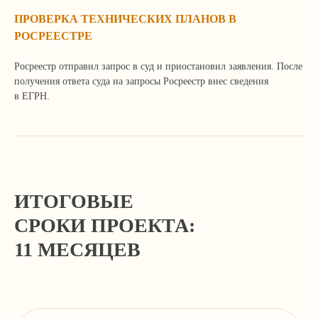
ПРОВЕРКА ТЕХНИЧЕСКИХ ПЛАНОВ В
Я согласен с
политикой
конфиденциальности сайта
РОСРЕЕСТРЕ
Росреестр отправил запрос в суд и приостановил заявления. После
Отправить
получения ответа суда на запросы Росреестр внес сведения
в ЕГРН.
+7 499 136-53-55
info@corconsult.ru
ИТОГОВЫЕ
СРОКИ ПРОЕКТА:
г. Москва, ул. Новая Басманная, д.
14, стр. 1, этаж 2
11 МЕСЯЦЕВ
Работаем в будни с 10.00 до 18.00 по
московскому времени.
Телеграм-канал учредителя