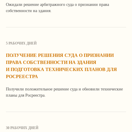
Ожидали решение арбитражного суда о признании права
собственности на здания.
У вас похожая задача?
Мы поможем ее решить!
5 РАБОЧИХ ДНЕЙ
Расскажите о ней по телефону, почте или
ПОЛУЧЕНИЕ РЕШЕНИЯ СУДА О ПРИЗНАНИИ
оставьте свои контактные данные в форме.
ПРАВА СОБСТВЕННОСТИ НА ЗДАНИЯ
Мы свяжемся с вами, уточним детали
и расскажем, как сможем вам помочь.
И ПОДГОТОВКА ТЕХНИЧЕСКИХ ПЛАНОВ ДЛЯ
РОСРЕЕСТРА
Получили положительное решение суда и обновили технические
планы для Росреестра.
30 РАБОЧИХ ДНЕЙ