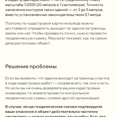
масштаба 1:2000 (20 метров в 1 сантиметре). Точность
нанесения контуров таких зданий — от 2 до 5 метров,
вместо установленных законодательством 0,1 метра.
Поэтому по кадастровой карте не всегда можно
У вас такая проблема?
достоверно определить, выходит ли здание за границы
земли или нет. Чтобы проверить точно, нужно провести
Мы поможем решить ее.
геодезическую съемку. Результат покажет, как на самом
деле расположен объект.
Оставить заявку
Решение проблемы
Если вы выявили, что здание выходит за границы участка
в ходе кадастровых работ — скорее всего, так оно и есть.
Но если вы не очень доверяете вашим кадастровым
инженерам, то можете провести контрольную
геодезическую съемку силами другой организации.
В случае, когда геодезическая съемка подтвердила
ваши опасения и объект действительно частично
«вылезает» — нужно исправлять эту ошибку. Есть два