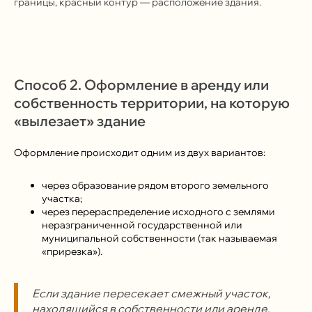
границы, красный контур — расположение здания.
Способ 2. Оформление в аренду или
собственность территории, на которую
«вылезает» здание
+7 499 136-53-55
Оформление происходит одним из двух вариантов:
info@corconsult.ru
через образование рядом второго земельного
г. Москва, ул. Новая Басманная,
участка;
д. 14, стр. 1, этаж 2
через перераспределение исходного с землями
неразграниченной государственной или
муниципальной собственности (так называемая
«прирезка»).
Если здание пересекает смежный участок,
находящийся в собственности или аренде,