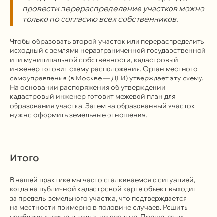
провести перераспределение участков можно
только по согласию всех собственников.
Чтобы образовать второй участок или перераспределить
Я согласен с
политикой
исходный с землями неразграниченной государственной
конфиденциальности сайта
или муниципальной собственности, кадастровый
инженер готовит схему расположения. Орган местного
самоуправления (в Москве — ДГИ) утверждает эту схему.
Отправить
На основании распоряжения об утверждении
кадастровый инженер готовит межевой план для
образования участка. Затем на образованный участок
нужно оформить земельные отношения.
+7 499 136-53-55
Итого
info@corconsult.ru
В нашей практике мы часто сталкиваемся с ситуацией,
г. Москва, ул. Новая Басманная, д.
когда на публичной кадастровой карте объект выходит
14, стр. 1, этаж 2
за пределы земельного участка, что подтверждается
на местности примерно в половине случаев. Решить
Работаем в будни с 10.00 до 18.00
проблему сложно и долго, но реально. Проще, если