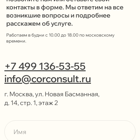
с использованием файлов Cookie и иных методов,
контакты в форме. Мы ответим на все
средств и инструментов интернет-статистики
и настройки.
возникшие вопросы и подробнее
Политика
расскажем об услуге.
Закрыть
Подробнее
конфиденциальности
Работаем в будни с 10.00 до 18.00 по московскому
времени.