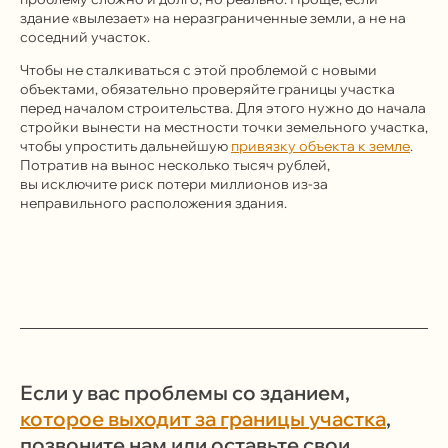
по московскому времени.
здание «вылезает» на неразграниченные земли, а не на
соседний участок.
Телеграм-канал учредителя
Чтобы не сталкиваться с этой проблемой с новыми
объектами, обязательно проверяйте границы участка
Услуги и цены
перед началом строительства. Для этого нужно до начала
стройки вынести на местности точки земельного участка,
Консалтинг и согласование строительства
чтобы упростить дальнейшую
привязку объекта к земле
.
Здания, сооружения и помещения,
Потратив на вынос несколько тысяч рублей,
перепланировки
вы исключите риск потери миллионов из-за
неправильного расположения здания.
Земельные отношения, межевание,
изменение ПЗЗ
Зоны с особыми условиями использования
(ЗОУИТ)
Клиентам
О нас
Кейсы
Если у вас проблемы со зданием,
Статьи
которое выходит за границы участка
,
Работа и стажировка
Продолжая просмотр сайта, вы соглашаетесь
позвоните нам или оставьте свои
Контакты