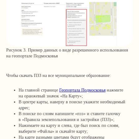
Рисунок 3. Пример данных о виде разрешенного использования
на геопортале Подмосковья
Чтобы скачать ПЗЗ на все муниципальное образование:
На главной странице
Геопортала Подмосковья
нажмите
на оранжевый значок «На Карту»;
В центре карты, наверху в поиске укажите необходимый
адрес;
+7 499 136-53-55
В поиске по слоям напишите «пзз» и ставите галочку
info@corconsult.ru
в «Правила землепользования и застройки (ПЗЗ)»;
Нажимаете на карту и слева, где был поиск по слоям,
г. Москва, ул. Новая Басманная,
выберите «Файлы» и скачайте карту;
д. 14, стр. 1, этаж 2
На карте разными цветами будут отображены