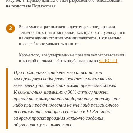
Рисунок 4. Пример данных о виде разрешенного использования
на геопортале Подмосковья
info@corconsult.ru
г. Москва, ул. Новая Басманная, д.
Если участок расположен в другом регионе, правила
3
14, стр. 1, этаж 2
землепользования и застройки, как правило, публикуются
на сайте администраций муниципалитетов. Обязательно
Работаем в будни с 10.00 до 18.00 по
проверяйте актуальность данных.
московскому времени.
Кроме того, все утвержденные правила землепользования
Телеграм-канал учредителя
и застройки должны быть опубликованы во
ФГИС ТП
.
Услуги и цены
При подготовке графического описания зон
мы проверяем виды разрешенного использования
Консалтинг и согласование строительства
земельных участков в них всеми тремя способами.
Здания, сооружения и помещения,
К сожалению, примерно в 30% случаев проект
перепланировки
приходится возвращать на доработку, потому что-
Земельные отношения, межевание,
либо при проектировании не учли вид разрешенного
изменение ПЗЗ
использования, которого еще нет в ЕГРН, либо
Зоны с особыми условиями использования
за время проектирования какие-то сведения
(ЗОУИТ)
об участках уже поменялись.
Клиентам