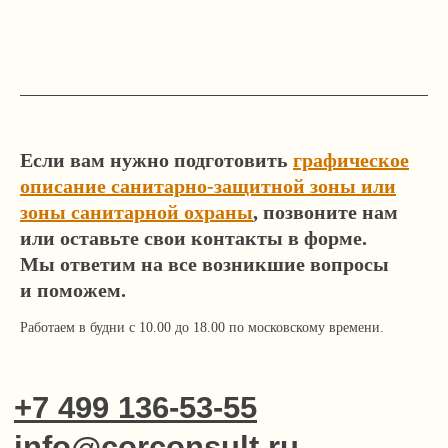
О нас
Кейсы
Статьи
Работа и стажировка
Продолжая просмотр сайта, вы соглашаетесь
Контакты
с использованием файлов Cookie и иных методов,
Если вам нужно подготовить
графическое
средств и инструментов интернет-статистики
и настройки.
описание санитарно-защитной зоны или
Политика
зоны санитарной охраны
, позвоните нам
Закрыть
Подробнее
конфиденциальности
или оставьте свои контакты в форме.
Мы ответим на все возникшие вопросы
и поможем.
Работаем в будни с 10.00 до 18.00 по московскому времени.