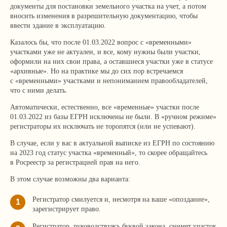
документы для постановки земельного участка на учет, а потом
вносить изменения в разрешительную документацию, чтобы
ввести здание в эксплуатацию.
Казалось бы, что после 01.03.2022 вопрос с «временными»
участками уже не актуален, и все, кому нужны были участки,
оформили на них свои права, а оставшиеся участки уже в статусе
«архивные». Но на практике мы до сих пор встречаемся
с «временными» участками и непониманием правообладателей,
что с ними делать.
Автоматически, естественно, все «временные» участки после
01.03.2022 из базы ЕГРН исключены не были. В «ручном режиме»
регистраторы их исключать не торопятся (или не успевают).
+7 499 136-53-55
info@corconsult.ru
В случае, если у вас в актуальной выписке из ЕГРН по состоянию
на 2023 год статус участка «временный», то скорее обращайтесь
в Росреестр за регистрацией прав на него.
г. Москва, ул. Новая Басманная,
д. 14, стр. 1, этаж 2
В этом случае возможны два варианта:
Регистратор смилуется и, несмотря на ваше «опоздание»,
1
зарегистрирует право.
Регистратор, руководствуясь буквой закона, снимет участок