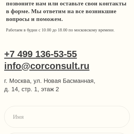
позвоните нам или оставьте свои контакты
Работаем в будни с 10.00 до 18.00 по
в форме. Мы ответим на все возникшие
московскому времени.
вопросы и поможем.
Телеграм-канал учредителя
Работаем в будни с 10.00 до 18.00 по московскому времени.
Услуги и цены
Консалтинг и согласование строительства
Здания, сооружения и помещения,
перепланировки
Земельные отношения, межевание,
изменение ПЗЗ
Зоны с особыми условиями использования
(ЗОУИТ)
Клиентам
О нас
Кейсы
Статьи