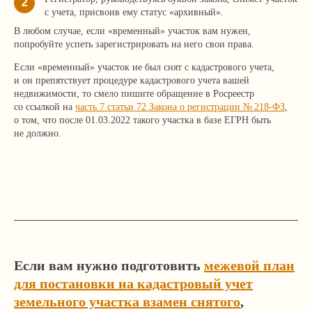
2
с учета, присвоив ему статус «архивный».
В любом случае, если «временный» участок вам нужен,
попробуйте успеть зарегистрировать на него свои права.
Если «временный» участок не был снят с кадастрового учета,
и он препятствует процедуре кадастрового учета вашей
недвижимости, то смело пишите обращение в Росреестр
Я согласен с
политикой
конфиденциальности сайта
со ссылкой на
часть 7 статьи 72 Закона о регистрации № 218-ФЗ
,
о том, что после 01.03.2022 такого участка в базе ЕГРН быть
не должно.
Отправить
+7 499 136-53-55
Если вам нужно подготовить
межевой план
info@corconsult.ru
для постановки на кадастровый учет
г. Москва, ул. Новая Басманная, д.
земельного участка взамен снятого
,
14, стр. 1, этаж 2