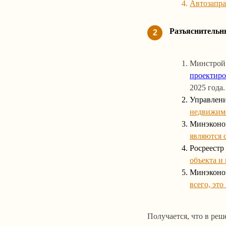
Автозапра
Разъяснительн
2
Минстро
проектир
2025 года.
Управлени
недвижимо
Минэконо
являются 
Росреест
объекта и
Минэконо
всего, эт
Получается, что в реш