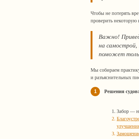
Чтобы не потерять вре
проверить некоторую
Важно! Привед
на самострой,
поможет тольк
Мы собираем практику
и разъяснительных пи
1
Решения судов
Забор — н
Благоустр
улучшения
Замощени