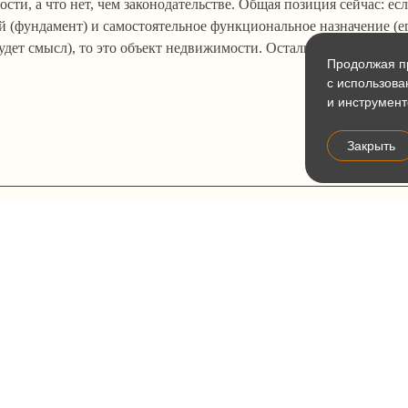
сти, а что нет, чем законодательстве. Общая позиция сейчас: ес
ей (фундамент) и самостоятельное функциональное назначение (е
 будет смысл), то это объект недвижимости. Остальное можно не
Продолжая пр
с использова
и инструмент
Закрыть
ужно
заключение об отнесении объекта
 или недвижимому имуществу
, позв
и контакты в форме. Мы ответим на 
опросы и поможем.
.00 до 18.00 по московскому времени.