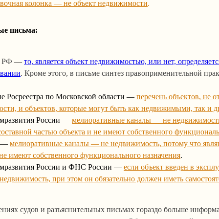
вочная колонка — не объект недвижимости
.
ые письма:
й РФ —
то, является объект недвижимостью, или нет, определяетс
овании
. Кроме этого, в письме синтез правоприменительной пра
е Росреестра по Московской области —
перечень объектов, не 
сти, и объектов, которые могут быть как недвижимыми, так и
мразвития России —
мелиоративные каналы — не недвижимость
составной частью объекта и не имеют собственного функционал
р —
мелиоративные каналы — не недвижимость, потому что явля
 не имеют собственного функционального назначения
.
мразвития России и ФНС России —
если объект введен в эксплу
о недвижимость, при этом он обязательно должен иметь самостоя
ениях судов и разъяснительных письмах гораздо больше информа